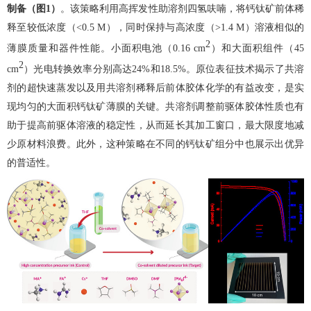
制备（图
1
）
。
该策略利用高挥发性助溶剂四氢呋喃，将钙钛矿前体稀
释至较低浓度（
<0.5 M
），同时保持与高浓度（
>1.4 M
）溶液相似的
2
薄膜质量和器件性能。小面积电池（
0.16 cm
）和大面积组件（
45
2
cm
）光电转换效率分别高达
24%
和
18.5%
。原位表征技术揭示了共溶
剂的超快速蒸发以及用共溶剂稀释后前体胶体化学的有益改变，是实
现均匀的大面积钙钛矿薄膜的关键。共溶剂调整前驱体胶体性质也有
助于提高前驱体溶液的稳定性，从而延长其加工窗口，最大限度地减
少原材料浪费。此外，这种策略在不同的钙钛矿组分中也展示出优异
的普适性。