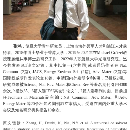
张鸿
，复旦大学青年研究员，上海市海外领军人才和浦江人才获
得者。2018年博士毕业于香港大学，2019至2021年在Michael Grätzel教
授课题组从事博士后研究工作，2022年入职复旦大学光电研究院。迄
今共发表SCI论文57篇，其中以第一(含共同)或者通迅作者在 Nat.
Commun. (2篇), JACS, Energy Environ. Sci. (2篇), Adv. Mater. (2篇)等
国际权威期刊发表论文18篇。申请国内外发明专利6项，已授权2项。
研究成果被Science, Nat. Rev. Mater.和Chem. Rev.等著名期刊引用4300
余次, h指数35。6篇入选“ESI高被引论文”，2篇入选期刊封面。目前担
任Frontiers in Materials副主编；Nat. Commun., Adv. Mater., 和Adv.
Energy Mater.等20余种知名期刊独立审稿人。受邀在国内外重大学术
会议及知名研究机构报告10余次。
原文链接
：
Zhang, H., Darabi, K., Nia, N.Y. et al. A universal co-solvent
dilution strategy enables facile and cost-effective fabrication of perovskite