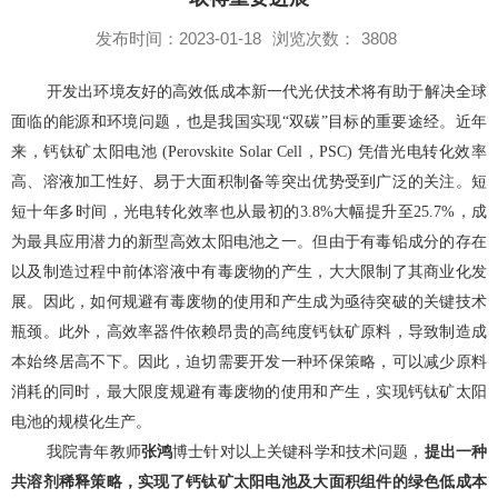
发布时间：2023-01-18
浏览次数：
3808
开发出环境友好的高效低成本新一代光伏技术将有助于解决全球
面临的能源和环境问题，也是我国实现“双碳”目标的重要途经。近年
来，钙钛矿太阳电池
(Perovskite Solar Cell
，
PSC)
凭借光电转化效率
高、溶液加工性好、易于大面积制备等突出优势受到广泛的关注。
短
短十年多时间，光电转化效率也从最初的
3.8%
大幅提升至
25.7%
，成
为最具应用潜力的新型高效太阳电池之一。
但由于有毒铅成分的存在
以及制造过程中前体溶液中有毒废物的产生，大大限制了其商业化发
展。因此，如何规避有毒废物的使用和产生成为亟待突破的关键技术
瓶颈。此外，高效率器件依赖昂贵的高纯度钙钛矿原料，导致制造成
本始终居高不下。因此，
迫切需要开发一种环保策略，可以减少原料
消耗的同时，最大限度规避有毒废物的使用和产生，实现钙钛矿太阳
电池的规模化生产。
我院青年教师
张鸿
博士针对以上关键科学和技术问题，
提出一种
共溶剂稀释策略，实现了钙钛矿太阳电池及大面积组件的绿色低成本