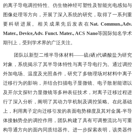
的离子导电调控特性、仿生物神经可塑性及智能光电感知与
图像处理等方向，开展了深入系统的研究，取得了一系列重
要科研进展。相关成果先后发表在
Nat. Commun.
,
Adv.
Mater., Device,
Adv. Funct. Mater., ACS Nano
等国际知名学术
期刊上，受到学术界的广泛关注。
团队以新型二维半导体材料
——
硫
(
硒
)
代磷酸盐为研究
对象，系统揭示了其半导体特性与离子导电行为。通过调控
外加电场、温度及光照条件，研究了多物理场对材料中离子
迁移行为的影响，并结合扫描电子显微镜、电子散射能谱以
及开尔文探针力显微镜等多种表征技术，对离子迁移过程进
行了深入分析，阐明了其动力学机制及调控策略。在此基础
上，利用离子定向迁移引发的表面电势梯度及其对金属
-
半导
体接触势垒的调控作用，团队构建了具有可调整流比与可重
构导通方向的面内同质结器件。进一步探索表明，该类器件