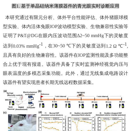
图
1.
基于单晶硅纳米薄膜器件的青光眼实时诊断应用
本研究通过有限元分析、体外平台性能评估、体外猪眼球模
型实验、体内活体兔眼
IOP
波动模型实验、生物兼容性实验等
证明了
P&T@DG
在眼内压波动范围
Δ2~50 mmHg
下的灵敏度
-1
-1
达到
0.03% mmHg
，在
30~50 ℃
下的灵敏度达到
1.2 Ω ℃
,
且具有良好的生物兼容性。该器件在
IOP
监测性能及多功能整
合上优于现有报道。该器件具备了实时监测神经视觉内压与
眼表温度的多模态采集功能。此外，通过无线集成电路设计
该器件有望实现患者长期无线远程数据采集。