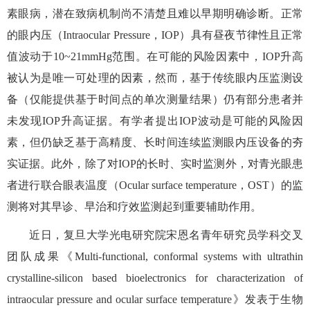
素眼病，潜在致病机制尚不清楚且难以早期明确诊断。正常
的眼内压（
Intraocular Pressure
，
IOP
）具有昼夜节律性且正常
值波动于
10~21mmHg
范围。在可能的风险因素中，
IOP
升高
被认为是唯一可处理的因素，然而，基于传统眼内压监测设
备（仅能提供基于时间点的单次测量结果）仍有部分患者并
未发现
IOP
升高证据。有学者提出
IOP
波动是可能的风险因
素，但仍缺乏基于高精度、长时间连续监测眼内压设备的夯
实证据。此外，除了对
IOP
的长时、实时监测外，对青光眼患
者进行联合眼表温度（
Ocular surface temperature
，
OST
）的监
测将对其早诊、早治和疗效监测起到重要辅助作用。
近日，复旦大学光电研究院宋恩名青年研究员学科交叉
团队成果《
Multi-functional, conformal systems with ultrathin
crystalline-silicon based bioelectronics for characterization of
intraocular pressure and ocular surface temperature
》发表于生物