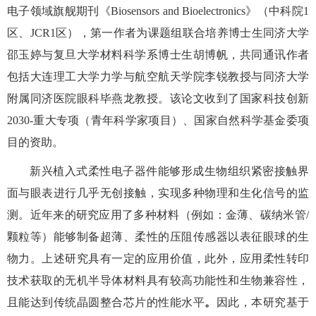
电子领域旗舰期刊《
Biosensors and Bioelectronics
》（中科院
1
区、
JCR1
区），第一作者为课题组联合培养博士生同济大学
邵玉婷与复旦大学材料科学系博士生胡博帆，共同通讯作者
包括大连理工大学力学与航空航天学院李锐教授与同济大学
附属同济医院眼科毕燕龙教授。该论文收到了国家科技创新
2030-
重大专项（青年科学家项目）、国家自然科学基金委项
目的资助。
新兴植入式柔性电子器件能够形成生物组织紧密接触界
面与眼表进行几乎无创接触，实现多种物理和生化信号的监
测。近年来的研究应用了多种材料（例如：金薄、碳纳米管
/
颗粒等）能够制备超薄、柔性的压阻传感器以表征眼球的生
物力。上述研究具有一定的应用价值，此外，应用柔性转印
技术获取的无机半导体材料具有较高功能性和生物兼容性，
且能达到传统晶圆整合芯片的性能水平
。
因此，本研究基于