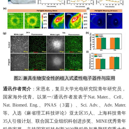
图
2.
兼具生物安全性的植入式柔性电子器件与应用
通讯作者简介
：宋恩名，复旦大学光电研究院青年研究员，
国家海外优青。以第一
/
通讯作者发表于
Nat. Mater.
、
Cell
、
Nat. Biomed. Eng.
、
PNAS
（
3
篇）、
Sci. Adv.
、
Adv. Mater.
等。入选《麻省理工科技评论》亚太区
35
人、上海科技青年
35
人引领计划、联合国工业组织科创进步奖、
MINE
优秀青年