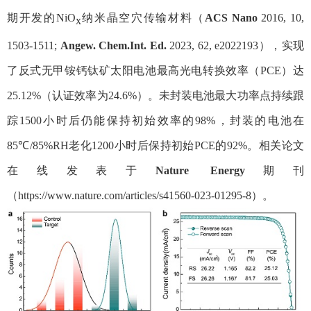
期开发的
NiO
纳米晶空穴传输材料
（
ACS Nano
2016, 10,
x
1503-1511;
Angew. Chem.Int. Ed.
2023, 62, e2022193
），
实现
了反式无甲铵钙钛矿太阳电池最高光电转换效率（
PCE
）达
25.12%
（认证效率为
24.6%
）。未封装电池最大功率点持续跟
踪
1500
小时后仍能保持初始效率的
98%
，封装的电池在
85
℃
/85%RH
老化
1200
小时后保持初始
PCE
的
92%
。相关论文
在线发表于
Nature Energy
期刊
（
https://www.nature.com/articles/s41560-023-01295-8
）。