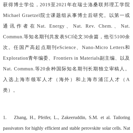
获得博士学位，
2019
至
2021
年在瑞士洛桑联邦理工学院
Michael Graetzel
院士课题组从事博士后研究。以第一或
通讯作者在
Nat. Energy
、
Nat. Rev. Chem.
、
Nat.
Commun.
等知名期刊共发表
SCI
论文
30
余篇，他引
5100
余
次。任国产高起点期刊
eScience
、
Nano-Micro Letters
和
Exploration
青年编委、
Frontiers in Materials
副主编、以及
Nat. Commun.
等
20
余种国际知名期刊长期独立审稿人。
入选上海市领军人才（海外）和上海市浦江人才（
A
类）。
1. Zhang, H., Pfeifer, L., Zakeeruddin, S.M. et al. Tailoring
passivators for highly efficient and stable perovskite solar cells.
Nat