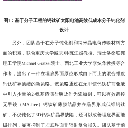
图
1
：基于分子工程的钙钛矿太阳电池高效低成本分子钝化剂
设计
另外，团队基于在分子钝化剂和纳米晶电荷传输材料方
面的积累，联合重庆大学臧志刚
/
陈江照教授、瑞士洛桑联邦
理工学院
Michael Grätzel
院士、西北工业大学李炫华教授等合
作者，提出了一种在埋底界面原位形成自下而上的混合维度
钙钛矿异质结的新策略。该策略通过在无甲铵钙钛矿前驱液
中引入少量的
2-
氨基茚满盐酸盐作为添加剂，可以有效调控
无甲铵（
MA-free
）钙钛矿薄膜结晶并在晶界形成低维钙钛
矿，不仅钝化了
3D
钙钛矿晶界缺陷，还可以改善埋底界面能
级排列，显著抑制了埋底界面非辐射复合损失。团队基于前